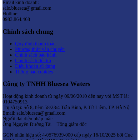
Email kinh doanh:
sale.bluesea@gmail.com
Hotline:
0983.864.468
Chính sách chung
Quy định thanh toán
Phương thức vận chuyển
Chính sách bảo hành
Chính sách đổi trả
Điều khoản sử dụng
Thông báo cookies
Công ty TNHH Bluesea Waters
Hoạt động kinh doanh từ ngày 09/06/2010 đến nay với MST là:
0104750913
Trụ sở tại: Số 8, hẻm 58/23/4 Trần Bình, P. Từ Liêm, TP. Hà Nội
Email: sale.bluesea@gmail.com
Người đại diện pháp luật:
Ông Nguyễn Đường Tài – Tổng giám đốc
GCN nhãn hiệu số: 4-0576939-000 cấp ngày 16/10/2025 bởi Cục