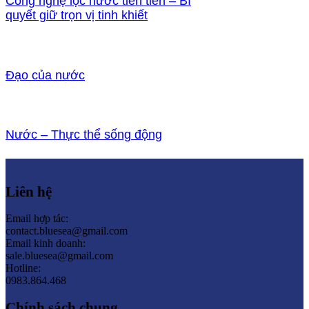
Công nghệ lọc nước tiên tiến – Bí
quyết giữ trọn vị tinh khiết
Đạo của nước
Nước – Thực thể sống động
Liên hệ
Email hợp tác:
contact.bluesea@gmail.com
Email kinh doanh:
sale.bluesea@gmail.com
Hotline:
0983.864.468
Chính sách chung