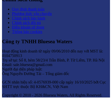
Quy định thanh toán
Phương thức vận chuyển
Chính sách bảo hành
Chính sách đổi trả
Điều khoản sử dụng
Thông báo cookies
Công ty TNHH Bluesea Waters
Hoạt động kinh doanh từ ngày 09/06/2010 đến nay với MST là:
0104750913
Trụ sở tại: Số 8, hẻm 58/23/4 Trần Bình, P. Từ Liêm, TP. Hà Nội
Email: sale.bluesea@gmail.com
Người đại diện pháp luật:
Ông Nguyễn Đường Tài – Tổng giám đốc
GCN nhãn hiệu số: 4-0576939-000 cấp ngày 16/10/2025 bởi Cục
SHTT trực thuộc Bộ KH&CN, Việt Nam
Copyright © 2010 - 2026 Bluesea Waters, All Rights Reserved.