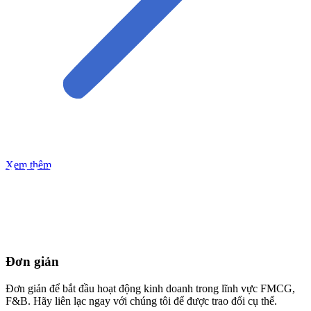
Xem thêm
NƯỚC LÀM LỢI
CHO VẠN VẬT
BLUESEA WATERS
LÀM GIÀU CHO
CUỘC SỐNG
Đơn giản
Đơn giản để bắt đầu hoạt động kinh doanh trong lĩnh vực FMCG,
F&B. Hãy liên lạc ngay với chúng tôi để được trao đổi cụ thể.