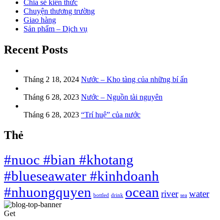
Chia sẻ kiến thức
Chuyện thương trường
Giao hàng
Sản phẩm – Dịch vụ
Recent Posts
Tháng 2 18, 2024
Nước – Kho tàng của những bí ẩn
Tháng 6 28, 2023
Nước – Nguồn tài nguyên
Tháng 6 28, 2023
“Trí huệ” của nước
Thẻ
#nuoc #bian #khotang
#blueseawater #kinhdoanh
#nhuongquyen
ocean
river
water
bottled
drink
sea
Get