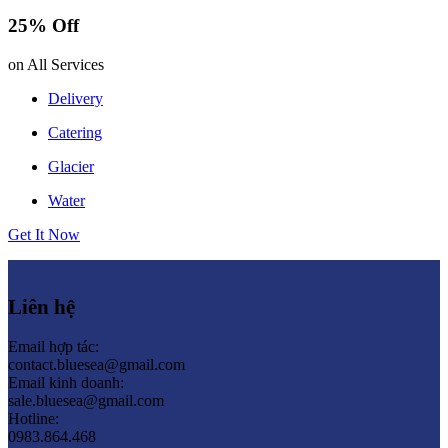
25% Off
on All Services
Delivery
Catering
Glacier
Water
Get It Now
Liên hệ
Email hợp tác:
contact.bluesea@gmail.com
Email kinh doanh:
sale.bluesea@gmail.com
Hotline:
0983.864.468