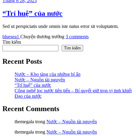
Tháng 6 28, 2023
“Trí huệ” của nước
Sed ut perspiciatis unde omnis iste natus error sit voluptatem.
bluesea1
Chuyện thương trường
3
comments
Tìm kiếm
Tìm kiếm
Recent Posts
Nước – Kho tàng của những bí ẩn
Nước – Nguồn tài nguyên
“Trí huệ” của nước
Công nghệ lọc nước tiên tiến – Bí quyết giữ trọn vị tinh khiết
Đạo của nước
Recent Comments
themegala
trong
Nước – Nguồn tài nguyên
themegala
trong
Nước – Nguồn tài nguyên