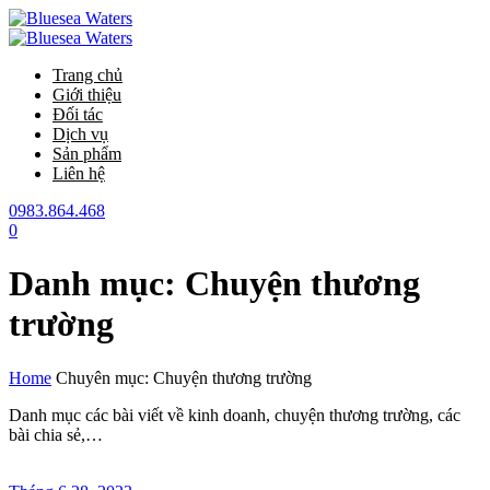
Skip
to
content
Trang chủ
Giới thiệu
Đối tác
Dịch vụ
Sản phẩm
Liên hệ
0983.864.468
0
Danh mục:
Chuyện thương
trường
Home
Chuyên mục: Chuyện thương trường
Danh mục các bài viết về kinh doanh, chuyện thương trường, các
bài chia sẻ,…